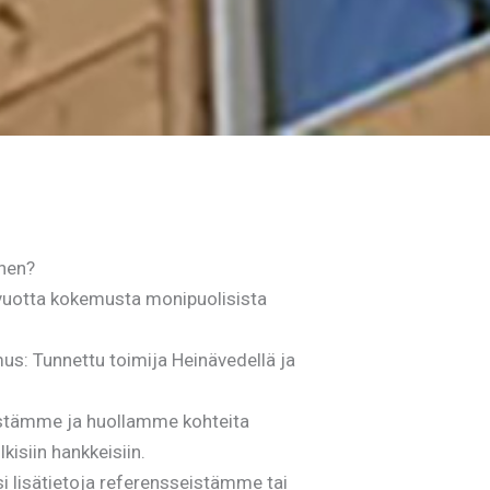
onen?
 vuotta kokemusta monipuolisista
us: Tunnettu toimija Heinävedellä ja
stämme ja huollamme kohteita
lkisiin hankkeisiin.
i lisätietoja referensseistämme tai