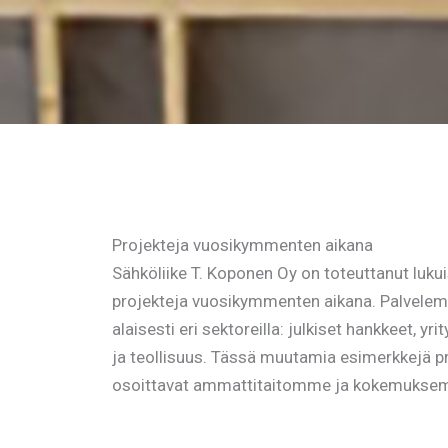
Projekteja vuosikymmenten aikana
Sähköliike T. Koponen Oy on toteuttanut luku
projekteja vuosikymmenten aikana. Palvelem
alaisesti eri sektoreilla: julkiset hankkeet, yri
ja teollisuus. Tässä muutamia esimerkkejä p
osoittavat ammattitaitomme ja kokemukse