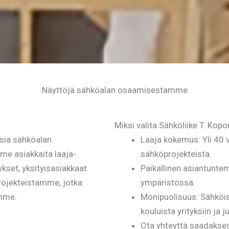
Näyttöjä sähköalan osaamisestamme
Miksi valita Sähköliike T. Kop
isia sähköalan
Laaja kokemus: Yli 40
me asiakkaita laaja-
sähköprojekteista.
tykset, yksityisasiakkaat
Paikallinen asiantuntem
rojekteistamme, jotka
ympäristössä.
mme.
Monipuolisuus: Sähköi
kouluista yrityksiin ja ju
Ota yhteyttä saadakses