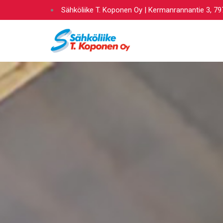
Siirry
Sähköliike T. Koponen Oy | Kermanrannantie 3, 79
sisältöön